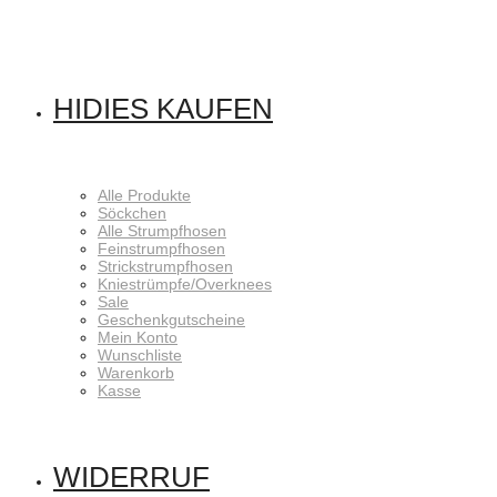
HIDIES KAUFEN
Alle Produkte
Söckchen
Alle Strumpfhosen
Feinstrumpfhosen
Strickstrumpfhosen
Kniestrümpfe/Overknees
Sale
Geschenkgutscheine
Mein Konto
Wunschliste
Warenkorb
Kasse
WIDERRUF