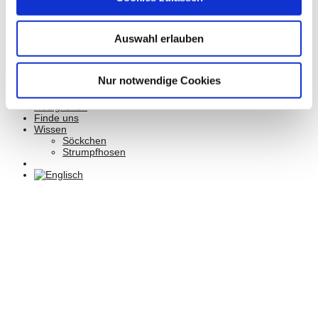
Strickstrumpfhosen
Kniestrümpfe/Overknees
Sale
Auswahl erlauben
Geschenkgutscheine
Mein Konto
Wunschliste
Warenkorb
Nur notwendige Cookies
Kasse
Widerruf
Neuigkeiten
Finde uns
Wissen
Söckchen
Strumpfhosen