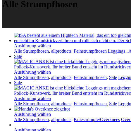
Alle Strumpfhosen
Ausführung wählen
Alle Strumpfhosen
,
allproducts
,
Feinstrumpfhosen
Leggings „A
Sale
Ausführung wählen
Alle Strumpfhosen
,
allproducts
,
Feinstrumpfhosen
,
Sale
Leggin
Sale
Ausführung wählen
Alle Strumpfhosen
,
allproducts
,
Feinstrumpfhosen
,
Sale
Leggin
Ausführung wählen
Alle Strumpfhosen
,
allproducts
,
Kniestrümpfe/Overknees
Over
Ausführung wählen