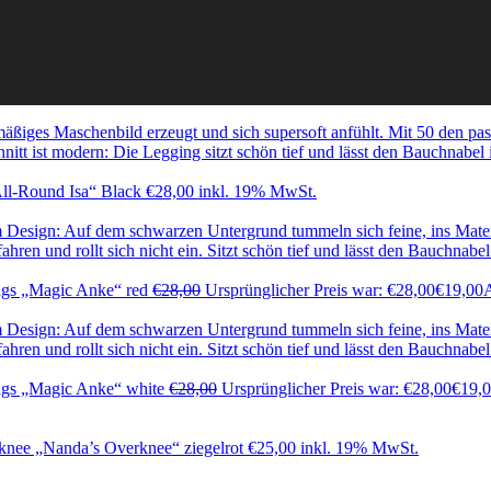
ll-Round Isa“ Black
€
28,00
inkl. 19% MwSt.
gs „Magic Anke“ red
€
28,00
Ursprünglicher Preis war: €28,00
€
19,00
A
gs „Magic Anke“ white
€
28,00
Ursprünglicher Preis war: €28,00
€
19,
knee „Nanda’s Overknee“ ziegelrot
€
25,00
inkl. 19% MwSt.