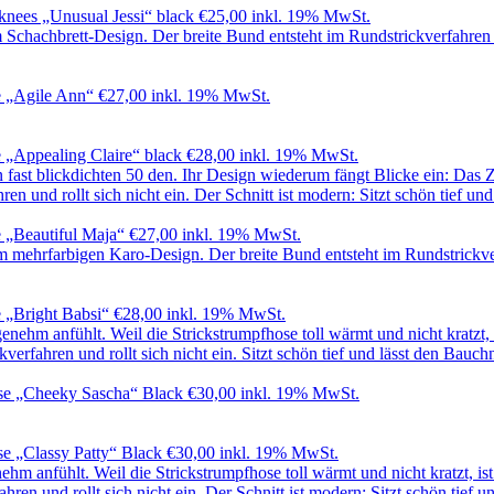
nees „Unusual Jessi“ black
€
25,00
inkl. 19% MwSt.
 „Agile Ann“
€
27,00
inkl. 19% MwSt.
 „Appealing Claire“ black
€
28,00
inkl. 19% MwSt.
 „Beautiful Maja“
€
27,00
inkl. 19% MwSt.
 „Bright Babsi“
€
28,00
inkl. 19% MwSt.
se „Cheeky Sascha“ Black
€
30,00
inkl. 19% MwSt.
e „Classy Patty“ Black
€
30,00
inkl. 19% MwSt.