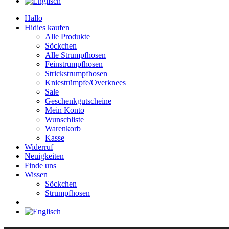
Hallo
Hidies kaufen
Alle Produkte
Söckchen
Alle Strumpfhosen
Feinstrumpfhosen
Strickstrumpfhosen
Kniestrümpfe/Overknees
Sale
Geschenkgutscheine
Mein Konto
Wunschliste
Warenkorb
Kasse
Widerruf
Neuigkeiten
Finde uns
Wissen
Söckchen
Strumpfhosen