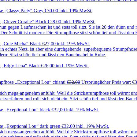
e „Classy Patty“ Grey
€
30,00
inkl. 19% MwSt.
 „Clever Coralie“ Black
€
28,00
inkl. 19% MwSt.
 „Cute Micha“ Black
€
27,00
inkl. 19% MwSt.
e „Edgy Lena“ Black
€
26,00
inkl. 19% MwSt.
pfhose „Exceptional Lou“ chianti
€
32,00
Ursprünglicher Preis war: €
e „Exeptional Lou“ black
€
32,00
inkl. 19% MwSt.
e „Exeptional Lou“ dark green
€
32,00
inkl. 19% MwSt.