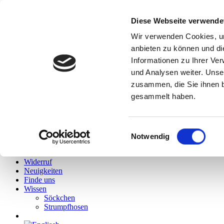
Diese Webseite verwende
Hallo
Wir verwenden Cookies, um
Hidies kaufen
anbieten zu können und di
Alle Produkte
Informationen zu Ihrer Ve
Söckchen
Alle Strumpfhosen
und Analysen weiter. Unse
Feinstrumpfhosen
zusammen, die Sie ihnen b
Strickstrumpfhosen
gesammelt haben.
Kniestrümpfe/Overknees
Sale
Geschenkgutscheine
Mein Konto
Einwilligungsauswahl
Wunschliste
Notwendig
Warenkorb
Kasse
Widerruf
Neuigkeiten
Finde uns
Wissen
Söckchen
Strumpfhosen