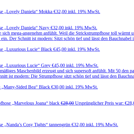
se „Lovely Daniela“ Mokka
€
32,00
inkl. 19% MwSt.
se „Lovely Daniela“ Navy
€
32,00
inkl. 19% MwSt.
e „Luxurious Lucie“ Black
€
45,00
inkl. 19% MwSt.
se „Luxurious Lucie“ Grey
€
45,00
inkl. 19% MwSt.
e „Many-Sided Bea“ Black
€
30,00
inkl. 19% MwSt.
fhose „Marvelous Joana“ black
€
28,00
Ursprünglicher Preis war: €28,
e „Nanda’s Cosy Tights“ tannengrün
€
32,00
inkl. 19% MwSt.