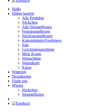
Hallo
Hidies kaufen
Alle Produkte
Söckchen
Alle Strumpfhosen
Feinstrumpfhosen
Strickstrumpfhosen
Kniestrümpfe/Overknees
Sale
Geschenkgutscheine
Mein Konto
Wunschliste
Warenkorb
Kasse
Widerruf
Neuigkeiten
Finde uns
Wissen
Söckchen
Strumpfhosen