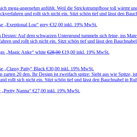
e „Exeptional Lou“ grey
€
32,00
inkl. 19% MwSt.
Ursprünglicher
Aktueller
gs „Magic Anke“ white
€
28,00
€
19,00
inkl. 19% MwSt.
Preis
Preis
war:
ist:
€28,00
€19,00.
e „Classy Patty“ Black
€
30,00
inkl. 19% MwSt.
 „Pretty Nanna“
€
27,00
inkl. 19% MwSt.