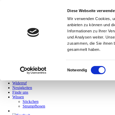
Diese Webseite verwende
Hallo
Wir verwenden Cookies, um
Hidies kaufen
anbieten zu können und di
Alle Produkte
Informationen zu Ihrer Ve
Söckchen
Alle Strumpfhosen
und Analysen weiter. Unse
Feinstrumpfhosen
zusammen, die Sie ihnen b
Strickstrumpfhosen
gesammelt haben.
Kniestrümpfe/Overknees
Sale
Geschenkgutscheine
Mein Konto
Einwilligungsauswahl
Wunschliste
Notwendig
Warenkorb
Kasse
Widerruf
Neuigkeiten
Finde uns
Wissen
Söckchen
Strumpfhosen