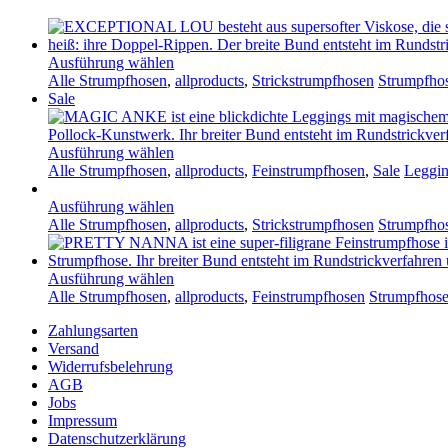
Ausführung wählen
Alle Strumpfhosen
,
allproducts
,
Strickstrumpfhosen
Strumpfhos
Sale
Ausführung wählen
Alle Strumpfhosen
,
allproducts
,
Feinstrumpfhosen
,
Sale
Leggin
Ausführung wählen
Alle Strumpfhosen
,
allproducts
,
Strickstrumpfhosen
Strumpfhos
Ausführung wählen
Alle Strumpfhosen
,
allproducts
,
Feinstrumpfhosen
Strumpfhose
Zahlungsarten
Versand
Widerrufsbelehrung
AGB
Jobs
Impressum
Datenschutzerklärung