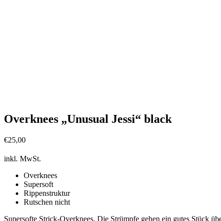
Overknees „Unusual Jessi“ black
€
25,00
inkl. MwSt.
Overknees
Supersoft
Rippenstruktur
Rutschen nicht
Supersofte Strick-Overknees. Die Strümpfe gehen ein gutes Stück über