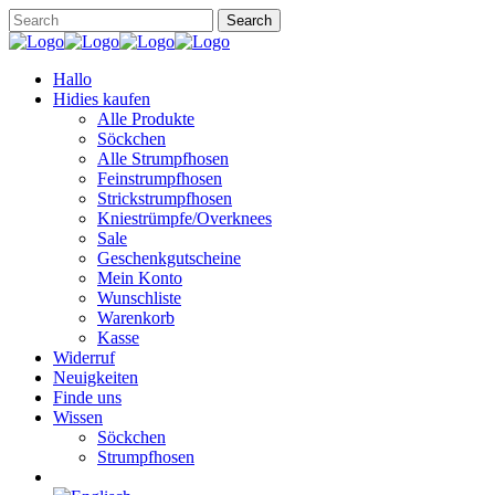
Hallo
Hidies kaufen
Alle Produkte
Söckchen
Alle Strumpfhosen
Feinstrumpfhosen
Strickstrumpfhosen
Kniestrümpfe/Overknees
Sale
Geschenkgutscheine
Mein Konto
Wunschliste
Warenkorb
Kasse
Widerruf
Neuigkeiten
Finde uns
Wissen
Söckchen
Strumpfhosen