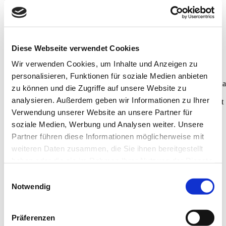
Strumpfhose
60 den
nahtlos
Mini-Rauten
Diese Webseite verwendet Cookies
breiter, super-bequemer Bund
Wir verwenden Cookies, um Inhalte und Anzeigen zu
personalisieren, Funktionen für soziale Medien anbieten
JULIA besteht aus einem Hightech-Material in praktischen 60 den, da
zu können und die Zugriffe auf unsere Website zu
ein gleichmäßiges Maschenbild erzeugt und sich supersoft anfühlt.
analysieren. Außerdem geben wir Informationen zu Ihrer
Dank ihrem angesagten Rautenmuster ist sie auch modisch ganz weit
vorne. Der Schnitt ist modern: Sitzt schön tief und lässt den
Verwendung unserer Website an unsere Partner für
Bauchnabel in Ruhe.
soziale Medien, Werbung und Analysen weiter. Unsere
Partner führen diese Informationen möglicherweise mit
weiteren Daten zusammen, die Sie ihnen bereitgestellt
Details
haben oder die sie im Rahmen Ihrer Nutzung der Dienste
gesammelt haben.
Einwilligungsauswahl
JULIA stammt aus einem innovativen Familienbetrieb in der
Notwendig
oberitalienischen Provinz Brescia. Weil sie aus einem Stück genäht
wird, kommt Alex wie alle unsere Strumpfhosen komplett ohne
Teilungsnaht aus
–
nichts zeichnet sich ab, wenn Du zum Beispiel
einen Jerseyrock trägst.
Präferenzen