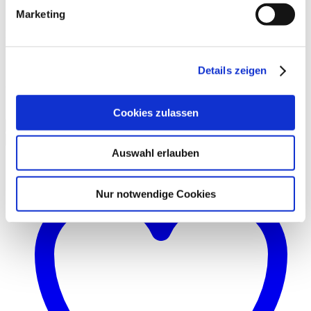
Funktioniert im Größenspektrum 32 bis 42.
Marketing
Material und Waschanleitung
70% Viskose, 28% Polyamid, 2% Elasthan
Details zeigen
30°C Schonwaschgang, nicht trocknergeeignet, nicht bügeln, nicht
chem. reinigen, nicht bleichen.
Größe
Löschen
Cookies zulassen
In den Warenkorb
Auswahl erlauben
Nur notwendige Cookies