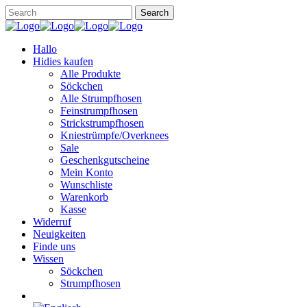
Hallo
Hidies kaufen
Alle Produkte
Söckchen
Alle Strumpfhosen
Feinstrumpfhosen
Strickstrumpfhosen
Kniestrümpfe/Overknees
Sale
Geschenkgutscheine
Mein Konto
Wunschliste
Warenkorb
Kasse
Widerruf
Neuigkeiten
Finde uns
Wissen
Söckchen
Strumpfhosen