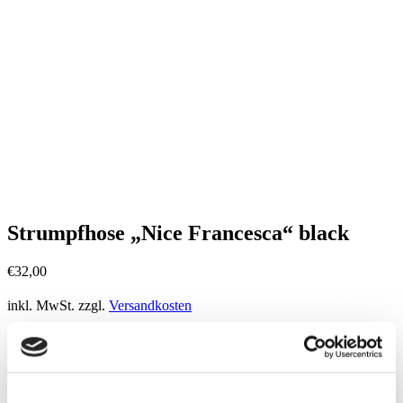
Strumpfhose „Nice Francesca“ black
€
32,00
inkl. MwSt.
zzgl.
Versandkosten
Strumpfhose
Viskose
nahtlos
Glitzer-Effekt
breiter, super-bequemer Bund