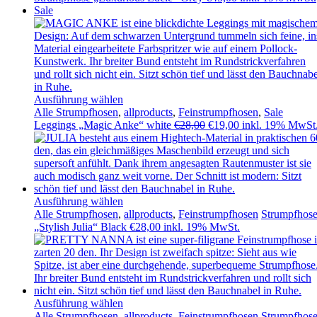
Sale
Ausführung wählen
Alle Strumpfhosen
,
allproducts
,
Feinstrumpfhosen
,
Sale
Ursprünglicher
Aktueller
Leggings „Magic Anke“ white
€
28,00
€
19,00
inkl. 19% MwSt
Preis
Preis
war:
ist:
€28,00
€19,00.
Ausführung wählen
Alle Strumpfhosen
,
allproducts
,
Feinstrumpfhosen
Strumpfhos
„Stylish Julia“ Black
€
28,00
inkl. 19% MwSt.
Ausführung wählen
Alle Strumpfhosen
,
allproducts
,
Feinstrumpfhosen
Strumpfhos