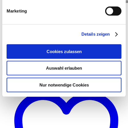
Welche Größe du brauchst? Ganz einfach: Wenn du kleiner als 1,70 
bist, nimmst du die eine, ansonsten die andere - supereinfach.
Marketing
Funktioniert im Größenspektrum 32 bis 42.
Material und Waschanleitung
Details zeigen
70% Viskose, 28% Polyamid, 2% Elastan
30°C Schonwaschgang
nicht trocknergeeignet, nicht bügeln, nicht chem. reinigen, nicht
bleichen
Cookies zulassen
Größe
Löschen
Auswahl erlauben
In den Warenkorb
Nur notwendige Cookies