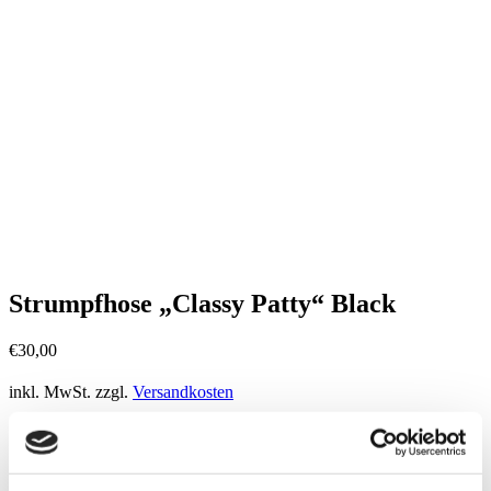
Strumpfhose „Classy Patty“ Black
€
30,00
inkl. MwSt.
zzgl.
Versandkosten
Strumpfhose
softe Viskose
nahtlos
ultra-angesagte Raute