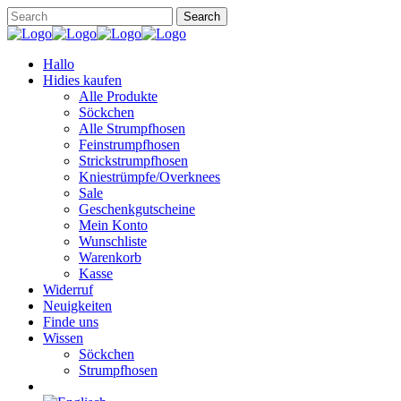
Hallo
Hidies kaufen
Alle Produkte
Söckchen
Alle Strumpfhosen
Feinstrumpfhosen
Strickstrumpfhosen
Kniestrümpfe/Overknees
Sale
Geschenkgutscheine
Mein Konto
Wunschliste
Warenkorb
Kasse
Widerruf
Neuigkeiten
Finde uns
Wissen
Söckchen
Strumpfhosen