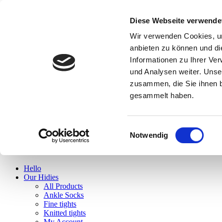
Diese Webseite verwende
Hello
Wir verwenden Cookies, um
Our Hidies
anbieten zu können und di
All Products
Informationen zu Ihrer Ve
Ankle Socks
Fine tights
und Analysen weiter. Unse
Knitted tights
zusammen, die Sie ihnen b
My Account
gesammelt haben.
Cart
Checkout
Wishlist
News
Einwilligungsauswahl
Find us
Notwendig
Hello
Our Hidies
All Products
Ankle Socks
Fine tights
Knitted tights
My Account