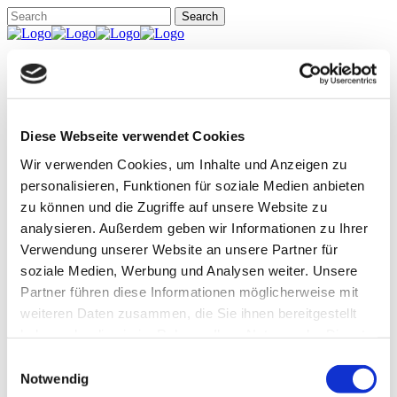
Hello
Our Hidies
All Products
Ankle Socks
Fine tights
Diese Webseite verwendet Cookies
Knitted tights
My Account
Wir verwenden Cookies, um Inhalte und Anzeigen zu
Cart
personalisieren, Funktionen für soziale Medien anbieten
Checkout
zu können und die Zugriffe auf unsere Website zu
Wishlist
News
analysieren. Außerdem geben wir Informationen zu Ihrer
Find us
Verwendung unserer Website an unsere Partner für
soziale Medien, Werbung und Analysen weiter. Unsere
Partner führen diese Informationen möglicherweise mit
Hello
weiteren Daten zusammen, die Sie ihnen bereitgestellt
Our Hidies
All Products
haben oder die sie im Rahmen Ihrer Nutzung der Dienste
Ankle Socks
gesammelt haben.
Einwilligungsauswahl
Fine tights
Notwendig
Knitted tights
My Account