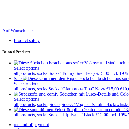
Auf Wunschliste
Product safety
Related Products
Select options
all products
,
socks
Socks “Funny Sue” Ivory
€
15,00
incl. 19
Sale
Select options
Orig
all products
,
socks
Socks “Glamorous Tina” Navy
€
15,00
€
10,
price
was:
Select options
€15,
all products
,
socks
,
Socks
Socks “Voguish Sarah” black/whisk
all products
,
socks
Socks “Hip Ivana” Black
€
12,00
incl. 19%
method of payment