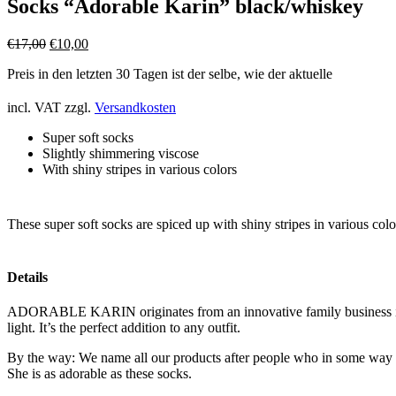
Socks “Adorable Karin” black/whiskey
Original
Current
€
17,00
€
10,00
price
price
Preis in den letzten 30 Tagen ist der selbe, wie der aktuelle
was:
is:
€17,00.
€10,00.
incl. VAT
zzgl.
Versandkosten
Super soft socks
Slightly shimmering viscose
With shiny stripes in various colors
These super soft socks are spiced up with shiny stripes in various colo
Details
ADORABLE KARIN originates from an innovative family business in
light. It’s the perfect addition to any outfit.
By the way: We name all our products after people who in some way
She is as adorable as these socks.