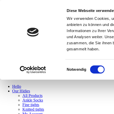
Diese Webseite verwende
Hello
Wir verwenden Cookies, um
Our Hidies
anbieten zu können und di
All Products
Informationen zu Ihrer Ve
Ankle Socks
Fine tights
und Analysen weiter. Unse
Knitted tights
zusammen, die Sie ihnen b
My Account
gesammelt haben.
Cart
Checkout
Wishlist
News
Einwilligungsauswahl
Find us
Notwendig
Hello
Our Hidies
All Products
Ankle Socks
Fine tights
Knitted tights
My Account