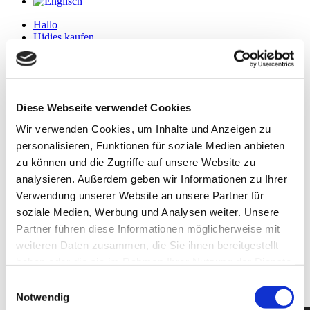
Hallo
Hidies kaufen
Alle Produkte
Söckchen
Alle Strumpfhosen
Feinstrumpfhosen
Strickstrumpfhosen
Diese Webseite verwendet Cookies
Kniestrümpfe/Overknees
Sale
Wir verwenden Cookies, um Inhalte und Anzeigen zu
Geschenkgutscheine
personalisieren, Funktionen für soziale Medien anbieten
Mein Konto
Wunschliste
zu können und die Zugriffe auf unsere Website zu
Warenkorb
analysieren. Außerdem geben wir Informationen zu Ihrer
Kasse
Verwendung unserer Website an unsere Partner für
Widerruf
Neuigkeiten
soziale Medien, Werbung und Analysen weiter. Unsere
Finde uns
Partner führen diese Informationen möglicherweise mit
Wissen
weiteren Daten zusammen, die Sie ihnen bereitgestellt
Söckchen
Strumpfhosen
haben oder die sie im Rahmen Ihrer Nutzung der Dienste
gesammelt haben.
Einwilligungsauswahl
Notwendig