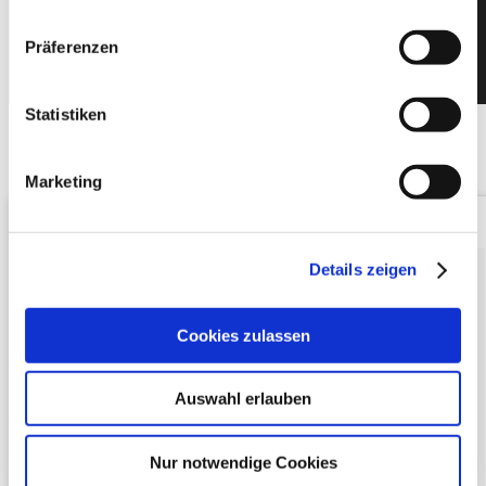
Getting some inspiration…
Präferenzen
Statistiken
6. Januar 2016
By
2H2H
Getting some inspiration…
Marketing
Details zeigen
Cookies zulassen
Auswahl erlauben
Nur notwendige Cookies