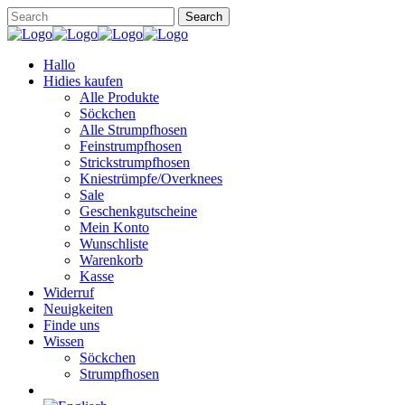
Hallo
Hidies kaufen
Alle Produkte
Söckchen
Alle Strumpfhosen
Feinstrumpfhosen
Strickstrumpfhosen
Kniestrümpfe/Overknees
Sale
Geschenkgutscheine
Mein Konto
Wunschliste
Warenkorb
Kasse
Widerruf
Neuigkeiten
Finde uns
Wissen
Söckchen
Strumpfhosen