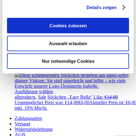
Easy Bella
Details zeigen
Cookies zulassen
Auswahl erlauben
Showing the single result
Nur notwendige Cookies
Sale
Ausführung wählen
allproducts
,
Sale
Söckchen „Easy Bella“ Lilac
€
14,00
Ursprünglicher Preis war: €14,00
€
6,00
Aktueller Preis ist: €6,0
inkl. 19% MwSt.
Zahlungsarten
Versand
Widerrufsbelehrung
AGB