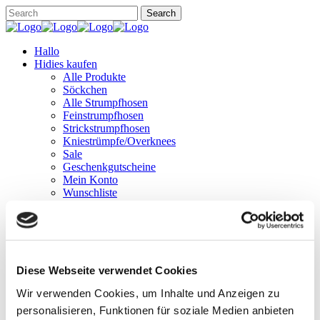
Hallo
Hidies kaufen
Alle Produkte
Söckchen
Alle Strumpfhosen
Feinstrumpfhosen
Strickstrumpfhosen
Kniestrümpfe/Overknees
Sale
Geschenkgutscheine
Mein Konto
Wunschliste
Warenkorb
Kasse
Widerruf
Neuigkeiten
Finde uns
Wissen
Diese Webseite verwendet Cookies
Söckchen
Wir verwenden Cookies, um Inhalte und Anzeigen zu
Strumpfhosen
personalisieren, Funktionen für soziale Medien anbieten