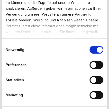
zu können und die Zugriffe auf unsere Website zu
analysieren. Außerdem geben wir Informationen zu Ihrer
Hallo
Hidies kaufen
Verwendung unserer Website an unsere Partner für
Alle Produkte
soziale Medien, Werbung und Analysen weiter. Unsere
Söckchen
Partner führen diese Informationen möglicherweise mit
Alle Strumpfhosen
Feinstrumpfhosen
weiteren Daten zusammen, die Sie ihnen bereitgestellt
Strickstrumpfhosen
haben oder die sie im Rahmen Ihrer Nutzung der Dienste
Kniestrümpfe/Overknees
gesammelt haben.
Sale
Einwilligungsauswahl
Geschenkgutscheine
Notwendig
Mein Konto
Wunschliste
Warenkorb
Präferenzen
Kasse
Widerruf
Neuigkeiten
Finde uns
Statistiken
Wissen
Söckchen
Strumpfhosen
Marketing