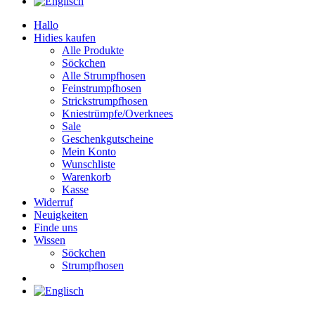
Hallo
Hidies kaufen
Alle Produkte
Söckchen
Alle Strumpfhosen
Feinstrumpfhosen
Strickstrumpfhosen
Kniestrümpfe/Overknees
Sale
Geschenkgutscheine
Mein Konto
Wunschliste
Warenkorb
Kasse
Widerruf
Neuigkeiten
Finde uns
Wissen
Söckchen
Strumpfhosen