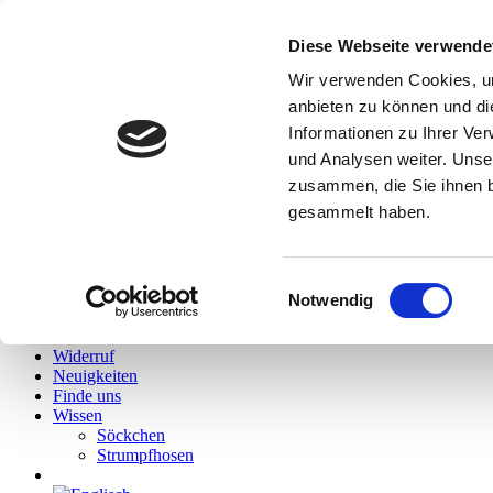
Diese Webseite verwende
Hallo
Wir verwenden Cookies, um
Hidies kaufen
anbieten zu können und di
Alle Produkte
Informationen zu Ihrer Ve
Söckchen
Alle Strumpfhosen
und Analysen weiter. Unse
Feinstrumpfhosen
zusammen, die Sie ihnen b
Strickstrumpfhosen
gesammelt haben.
Kniestrümpfe/Overknees
Sale
Geschenkgutscheine
Mein Konto
Einwilligungsauswahl
Wunschliste
Notwendig
Warenkorb
Kasse
Widerruf
Neuigkeiten
Finde uns
Wissen
Söckchen
Strumpfhosen