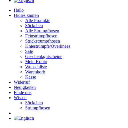
Hallo
Hidies kaufen
Alle Produkte
Söckchen
Alle Strumpfhosen
Feinstrumpfhosen
Strickstrumpfhosen
Kniestrümpfe/Overknees
Sale
Geschenkgutscheine
Mein Konto
Wunschliste
Warenkorb
Kasse
Widerruf
Neuigkeiten
Finde uns
Wissen
Söckchen
Strumpfhosen