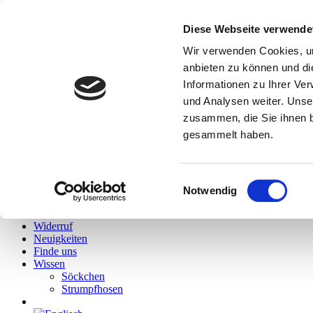
Diese Webseite verwende
Hallo
Wir verwenden Cookies, um
Hidies kaufen
anbieten zu können und di
Alle Produkte
Informationen zu Ihrer Ve
Söckchen
Alle Strumpfhosen
und Analysen weiter. Unse
Feinstrumpfhosen
zusammen, die Sie ihnen b
Strickstrumpfhosen
gesammelt haben.
Kniestrümpfe/Overknees
Sale
Geschenkgutscheine
Mein Konto
Einwilligungsauswahl
Wunschliste
Notwendig
Warenkorb
Kasse
Widerruf
Neuigkeiten
Finde uns
Wissen
Söckchen
Strumpfhosen