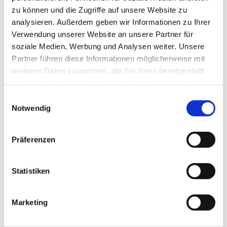
zu können und die Zugriffe auf unsere Website zu
Hallo
analysieren. Außerdem geben wir Informationen zu Ihrer
Hidies kaufen
Verwendung unserer Website an unsere Partner für
Alle Produkte
Söckchen
soziale Medien, Werbung und Analysen weiter. Unsere
Alle Strumpfhosen
Partner führen diese Informationen möglicherweise mit
Feinstrumpfhosen
weiteren Daten zusammen, die Sie ihnen bereitgestellt
Strickstrumpfhosen
Kniestrümpfe/Overknees
haben oder die sie im Rahmen Ihrer Nutzung der Dienste
Sale
gesammelt haben.
Einwilligungsauswahl
Geschenkgutscheine
Notwendig
Mein Konto
Wunschliste
Warenkorb
Kasse
Präferenzen
Widerruf
Neuigkeiten
Finde uns
Statistiken
Wissen
Söckchen
Strumpfhosen
Marketing