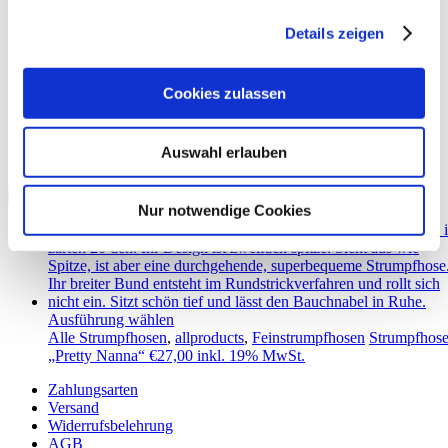
Pretty Nanna
Details zeigen
Cookies zulassen
Auswahl erlauben
Showing the single result
Nur notwendige Cookies
Ausführung wählen
Alle Strumpfhosen
,
allproducts
,
Feinstrumpfhosen
Strumpfhos
„Pretty Nanna“
€
27,00
inkl. 19% MwSt.
Zahlungsarten
Versand
Widerrufsbelehrung
AGB