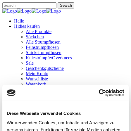
Hallo
Hidies kaufen
Alle Produkte
Söckchen
Alle Strumpfhosen
Feinstrumpfhosen
Strickstrumpfhosen
Kniestrümpfe/Overknees
Sale
Geschenkgutscheine
Mein Konto
Wunschliste
Warenkorb
Kasse
Widerruf
Neuigkeiten
Finde uns
Wissen
Diese Webseite verwendet Cookies
Söckchen
Strumpfhosen
Wir verwenden Cookies, um Inhalte und Anzeigen zu
personalisieren, Funktionen für soziale Medien anbieten