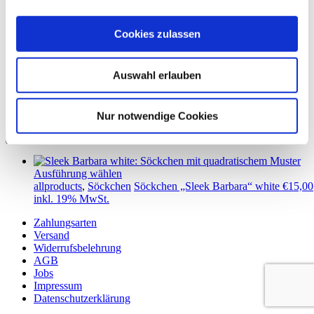
Sleek Barbara
Cookies zulassen
Auswahl erlauben
Showing the single result
Nur notwendige Cookies
Ausführung wählen
allproducts
,
Söckchen
Söckchen „Sleek Barbara“ white
€
15,00
inkl. 19% MwSt.
Zahlungsarten
Versand
Widerrufsbelehrung
AGB
Jobs
Impressum
Datenschutzerklärung