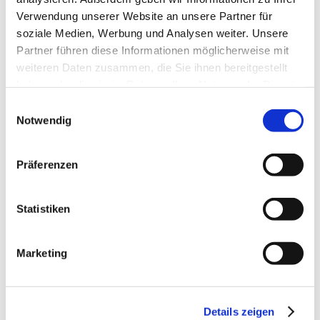
Verwendung unserer Website an unsere Partner für
Hallo
soziale Medien, Werbung und Analysen weiter. Unsere
Hidies kaufen
Partner führen diese Informationen möglicherweise mit
Alle Produkte
Söckchen
weiteren Daten zusammen, die Sie ihnen bereitgestellt
Alle Strumpfhosen
haben oder die sie im Rahmen Ihrer Nutzung der Dienste
Feinstrumpfhosen
gesammelt haben.
Strickstrumpfhosen
Einwilligungsauswahl
Kniestrümpfe/Overknees
Notwendig
Sale
Geschenkgutscheine
Mein Konto
Präferenzen
Wunschliste
Warenkorb
Kasse
Widerruf
Statistiken
Neuigkeiten
Finde uns
Wissen
Marketing
Söckchen
Strumpfhosen
Details zeigen