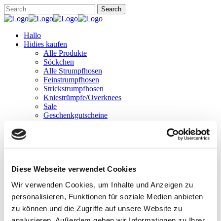
Hallo
Hidies kaufen
Alle Produkte
Söckchen
Alle Strumpfhosen
Feinstrumpfhosen
Strickstrumpfhosen
Kniestrümpfe/Overknees
Sale
Geschenkgutscheine
Mein Konto
Wunschliste
Warenkorb
Kasse
Widerruf
Neuigkeiten
Diese Webseite verwendet Cookies
Finde uns
Wir verwenden Cookies, um Inhalte und Anzeigen zu
Wissen
Söckchen
personalisieren, Funktionen für soziale Medien anbieten
Strumpfhosen
zu können und die Zugriffe auf unsere Website zu
analysieren. Außerdem geben wir Informationen zu Ihrer