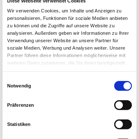
Diese Webseite verwendet Cookies
Wir verwenden Cookies, um Inhalte und Anzeigen zu
Hallo
Hidies kaufen
personalisieren, Funktionen für soziale Medien anbieten
Alle Produkte
zu können und die Zugriffe auf unsere Website zu
Söckchen
analysieren. Außerdem geben wir Informationen zu Ihrer
Alle Strumpfhosen
Feinstrumpfhosen
Verwendung unserer Website an unsere Partner für
Strickstrumpfhosen
soziale Medien, Werbung und Analysen weiter. Unsere
Kniestrümpfe/Overknees
Partner führen diese Informationen möglicherweise mit
Sale
Geschenkgutscheine
weiteren Daten zusammen, die Sie ihnen bereitgestellt
Mein Konto
haben oder die sie im Rahmen Ihrer Nutzung der Dienste
Wunschliste
gesammelt haben.
Warenkorb
Einwilligungsauswahl
Kasse
Notwendig
Widerruf
Neuigkeiten
Finde uns
Präferenzen
Wissen
Söckchen
Strumpfhosen
Statistiken