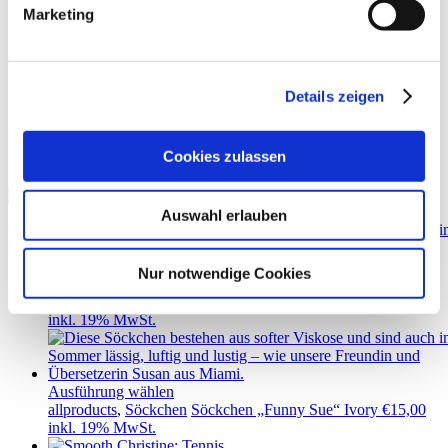
Tennissocken
Marketing
Details zeigen
Cookies zulassen
Showing all 3 results
Auswahl erlauben
Nur notwendige Cookies
Ausführung wählen
allproducts
,
Söckchen
Söckchen „Funny Sue“ Black
€
15,00
inkl. 19% MwSt.
Ausführung wählen
allproducts
,
Söckchen
Söckchen „Funny Sue“ Ivory
€
15,00
inkl. 19% MwSt.