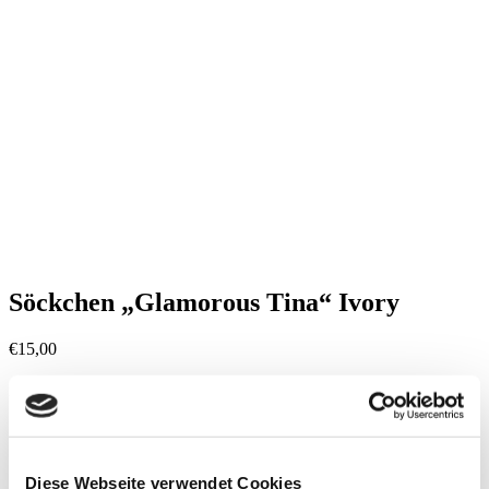
Söckchen „Glamorous Tina“ Ivory
€
15,00
inkl. MwSt.
zzgl.
Versandkosten
Socken
schimmernde Rippen
Lurex-Details
Diese Webseite verwendet Cookies
supersofte dünne Viskose