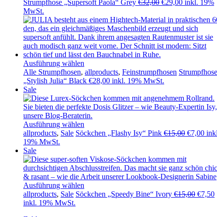
Ursprünglicher
Aktueller
Strumpfhose „Supersoft Paola“ Grey
€
32,00
€
29,00
inkl. 19%
Preis
Preis
MwSt.
war:
ist:
€32,00
€29,00.
Ausführung wählen
Alle Strumpfhosen
,
allproducts
,
Feinstrumpfhosen
Strumpfhos
„Stylish Julia“ Black
€
28,00
inkl. 19% MwSt.
Sale
Ausführung wählen
Ursprüngl
Aktu
allproducts
,
Sale
Söckchen „Flashy Isy“ Pink
€
15,00
€
7,00
ink
Preis
Prei
19% MwSt.
war:
ist:
Sale
€15,00
€7,0
Ausführung wählen
Ursprü
allproducts
,
Sale
Söckchen „Speedy Bine“ Ivory
€
15,00
€
7,50
Preis
inkl. 19% MwSt.
war:
i