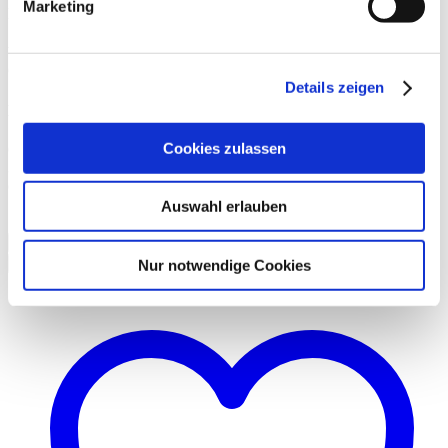
Marketing
Infos zu Größe und Passform
Welche Größe du brauchst? Kommt auf deine Füße an: Die eine
Größe geht von 36 bis 38, die andere von 39 bis 41.
Details zeigen
Material und Waschanleitung
Cookies zulassen
65% Viskose, 35% Polyamid
30°C Schonwaschgang, nicht trocknergeeignet, nicht bügeln, nicht
chem. reinigen, nicht bleichen.
Auswahl erlauben
Größe
Löschen
In den Warenkorb
Nur notwendige Cookies