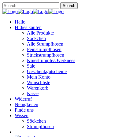
Hallo
Hidies kaufen
Alle Produkte
Söckchen
Alle Strumpfhosen
Feinstrumpfhosen
Strickstrumpfhosen
Kniestrümpfe/Overknees
Sale
Geschenkgutscheine
Mein Konto
Wunschliste
Warenkorb
Kasse
Widerruf
Neuigkeiten
Finde uns
Wissen
Söckchen
Strumpfhosen