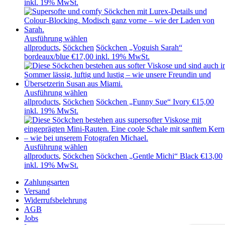
inkl. 19% MwSt.
Ausführung wählen
allproducts
,
Söckchen
Söckchen „Voguish Sarah“
bordeaux/blue
€
17,00
inkl. 19% MwSt.
Ausführung wählen
allproducts
,
Söckchen
Söckchen „Funny Sue“ Ivory
€
15,00
inkl. 19% MwSt.
Ausführung wählen
allproducts
,
Söckchen
Söckchen „Gentle Michi“ Black
€
13,00
inkl. 19% MwSt.
Zahlungsarten
Versand
Widerrufsbelehrung
AGB
Jobs