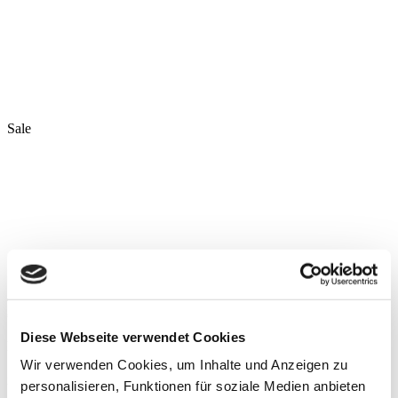
Sale
Söckchen „Adorable Karin“ green/black
€
17,00
Ursprünglicher Preis war: €17,00
€
10,00
Aktueller Preis ist:
€10,00.
Diese Webseite verwendet Cookies
Preis in den letzten 30 Tagen ist der selbe, wie der aktuelle
Wir verwenden Cookies, um Inhalte und Anzeigen zu
inkl. MwSt.
zzgl.
Versandkosten
personalisieren, Funktionen für soziale Medien anbieten