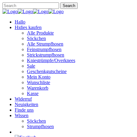
Hallo
Hidies kaufen
Alle Produkte
Söckchen
Alle Strumpfhosen
Feinstrumpfhosen
Strickstrumpfhosen
Kniestrümpfe/Overknees
Sale
Geschenkgutscheine
Mein Konto
Wunschliste
Warenkorb
Kasse
Widerruf
Neuigkeiten
Finde uns
Wissen
Söckchen
Strumpfhosen