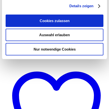
Welche Größe du brauchst? Kommt auf deine Füße an: Die eine
Details zeigen
Größe geht von 36 bis 38, die andere von 39 bis 41.
Material und Waschanleitung
Cookies zulassen
88% Viskose, 18% Polyamid, 2% Elasthan
30°C Schonwaschgang, nicht trocknergeeignet, nicht bügeln, nicht
Auswahl erlauben
chem. reinigen, nicht bleichen
Größe
Löschen
Nur notwendige Cookies
In den Warenkorb