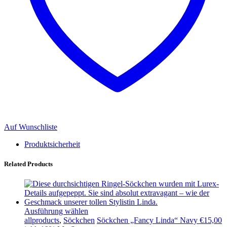
Auf Wunschliste
Produktsicherheit
Related Products
Ausführung wählen
allproducts
,
Söckchen
Söckchen „Fancy Linda“ Navy
€
15,00