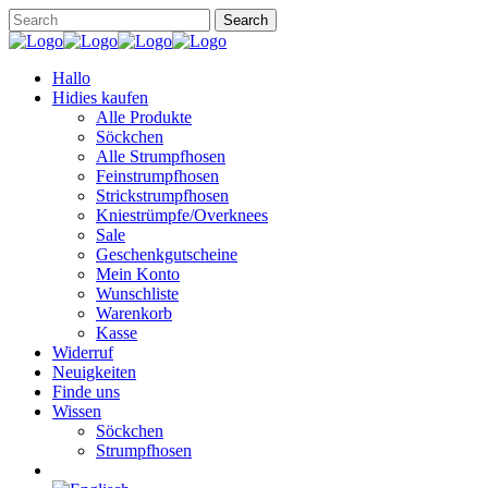
Hallo
Hidies kaufen
Alle Produkte
Söckchen
Alle Strumpfhosen
Feinstrumpfhosen
Strickstrumpfhosen
Kniestrümpfe/Overknees
Sale
Geschenkgutscheine
Mein Konto
Wunschliste
Warenkorb
Kasse
Widerruf
Neuigkeiten
Finde uns
Wissen
Söckchen
Strumpfhosen