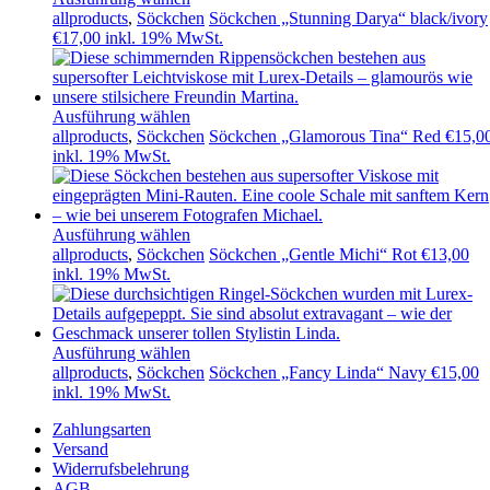
allproducts
,
Söckchen
Söckchen „Stunning Darya“ black/ivory
€
17,00
inkl. 19% MwSt.
Ausführung wählen
allproducts
,
Söckchen
Söckchen „Glamorous Tina“ Red
€
15,0
inkl. 19% MwSt.
Ausführung wählen
allproducts
,
Söckchen
Söckchen „Gentle Michi“ Rot
€
13,00
inkl. 19% MwSt.
Ausführung wählen
allproducts
,
Söckchen
Söckchen „Fancy Linda“ Navy
€
15,00
inkl. 19% MwSt.
Zahlungsarten
Versand
Widerrufsbelehrung
AGB