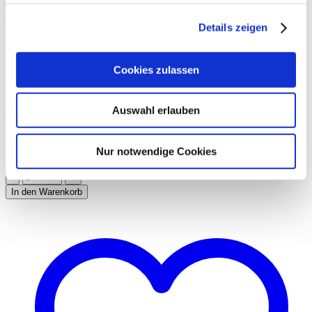
Welche Größe du brauchst? Kommt auf deine Füße an: Die eine
Größe geht von 36 bis 38, die andere von 39 bis 41.
Details zeigen
Material und Waschanleitung
Cookies zulassen
80% Polyamid, 12% Viskose, 8% Polyester
30°C Schonwaschgang, nicht trocknergeeignet, nicht bügeln, nicht
Auswahl erlauben
chem. reinigen, nicht bleichen.
Nur notwendige Cookies
Größe
Löschen
In den Warenkorb