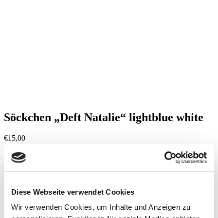
Söckchen „Deft Natalie“ lightblue white
€
15,00
inkl. MwSt.
zzgl.
Versandkosten
Socken
Transparentes Streifen-Design
Mit Lurex-Details am Bund
Diese Webseite verwendet Cookies
Supertrendy
Wir verwenden Cookies, um Inhalte und Anzeigen zu
VERSANDKOSTENFREI!