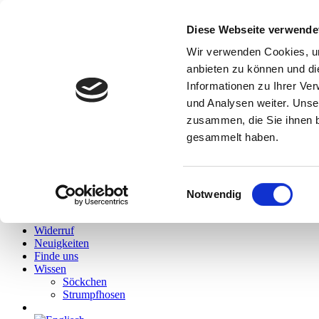
Diese Webseite verwende
Hallo
Wir verwenden Cookies, um
Hidies kaufen
anbieten zu können und di
Alle Produkte
Informationen zu Ihrer Ve
Söckchen
Alle Strumpfhosen
und Analysen weiter. Unse
Feinstrumpfhosen
zusammen, die Sie ihnen b
Strickstrumpfhosen
gesammelt haben.
Kniestrümpfe/Overknees
Sale
Geschenkgutscheine
Mein Konto
Einwilligungsauswahl
Wunschliste
Notwendig
Warenkorb
Kasse
Widerruf
Neuigkeiten
Finde uns
Wissen
Söckchen
Strumpfhosen