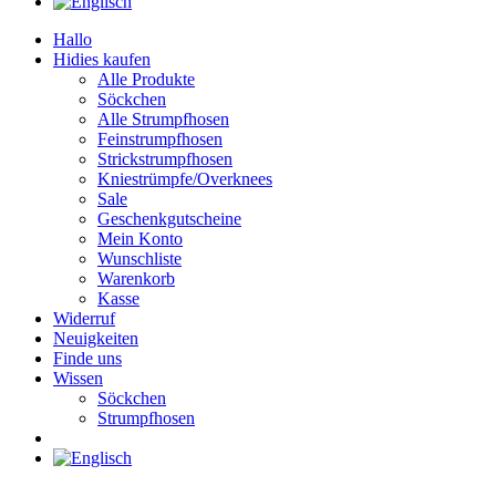
Hallo
Hidies kaufen
Alle Produkte
Söckchen
Alle Strumpfhosen
Feinstrumpfhosen
Strickstrumpfhosen
Kniestrümpfe/Overknees
Sale
Geschenkgutscheine
Mein Konto
Wunschliste
Warenkorb
Kasse
Widerruf
Neuigkeiten
Finde uns
Wissen
Söckchen
Strumpfhosen