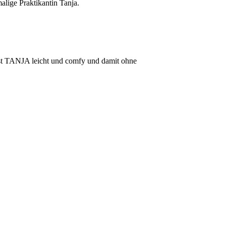
lige Praktikantin Tanja.
 ist TANJA
leicht und comfy und damit ohne