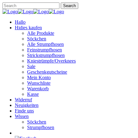
Hallo
Hidies kaufen
Alle Produkte
Söckchen
Alle Strumpfhosen
Feinstrumpfhosen
Strickstrumpfhosen
Kniestrümpfe/Overknees
Sale
Geschenkgutscheine
Mein Konto
Wunschliste
Warenkorb
Kasse
Widerruf
Neuigkeiten
Finde uns
Wissen
Söckchen
Strumpfhosen