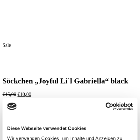
Sale
Söckchen „Joyful Li`l Gabriella“ black
Ursprünglicher
Aktueller
€
15,00
€
10,00
Preis
Preis
Preis in den letzten 30 Tagen ist der selbe, wie der aktuelle
war:
ist:
€15,00
€10,00.
inkl. 19 % MwSt.
zzgl.
Versandkosten
Socken
Diese Webseite verwendet Cookies
blickdicht
Hexagon-Design
Wir verwenden Cookies, um Inhalte und Anzeigen zu