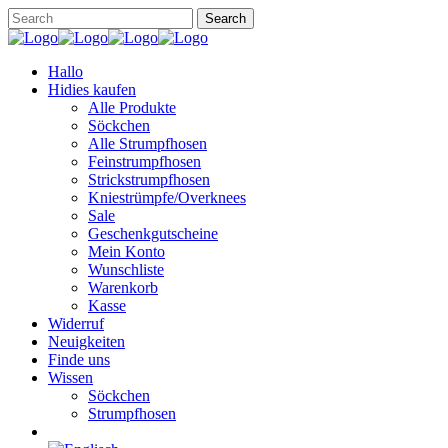
Hallo
Hidies kaufen
Alle Produkte
Söckchen
Alle Strumpfhosen
Feinstrumpfhosen
Strickstrumpfhosen
Kniestrümpfe/Overknees
Sale
Geschenkgutscheine
Mein Konto
Wunschliste
Warenkorb
Kasse
Widerruf
Neuigkeiten
Finde uns
Wissen
Söckchen
Strumpfhosen