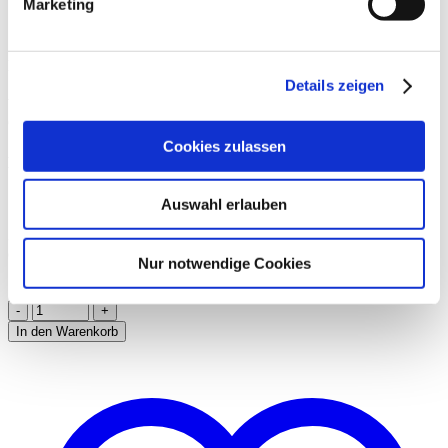
Marketing
Infos zu Größe und Passform
Details zeigen
Welche Größe du brauchst? Kommt auf deine Füße an: Die eine
Größe geht von 36 bis 38, die andere von 39 bis 41.
Cookies zulassen
Material und Waschanleitung
76% Polyamid, 21% Viskose, 3% Elasthan
Auswahl erlauben
30°C Schonwaschgang, nicht trocknergeeignet, nicht bügeln, nicht
chem. reinigen, nicht bleichen.
Nur notwendige Cookies
Größe
Löschen
In den Warenkorb