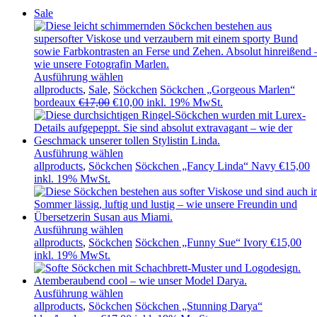
Sale
Ausführung wählen
allproducts
,
Sale
,
Söckchen
Söckchen „Gorgeous Marlen“
Ursprünglicher
Aktueller
bordeaux
€
17,00
€
10,00
inkl. 19% MwSt.
Preis
Preis
war:
ist:
€17,00
€10,00.
Ausführung wählen
allproducts
,
Söckchen
Söckchen „Fancy Linda“ Navy
€
15,00
inkl. 19% MwSt.
Ausführung wählen
allproducts
,
Söckchen
Söckchen „Funny Sue“ Ivory
€
15,00
inkl. 19% MwSt.
Ausführung wählen
allproducts
,
Söckchen
Söckchen „Stunning Darya“