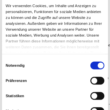
Socken
Wir verwenden Cookies, um Inhalte und Anzeigen zu
Transparent
personalisieren, Funktionen für soziale Medien anbieten
Gesprenkelt mit farbigen Margariten
Supersupersüß
zu können und die Zugriffe auf unsere Website zu
VERSANDKOSTENFREI!
analysieren. Außerdem geben wir Informationen zu Ihrer
Verwendung unserer Website an unsere Partner für
soziale Medien, Werbung und Analysen weiter. Unsere
Diese transparente Söckchen sind – und das ist hier mal
ausnahmsweise keine Übertreibung – der absolute Hingucker. Dank
Partner führen diese Informationen möglicherweise mit
der hübschen Margariten auf dem transparenten Material sind sie supe
weiteren Daten zusammen, die Sie ihnen bereitgestellt
stylisch – wie Rebecca, unsere Lieblingseinkäuferin.
haben oder die sie im Rahmen Ihrer Nutzung der Dienste
gesammelt haben.
Einwilligungsauswahl
Notwendig
Details
SNAZZY BECCA stammt aus einem innovativen Familienbetrieb in
Präferenzen
der oberitalienischen Provinz Brescia. Wie alle unsere Söckchen ist
BECCA traumhaft chic, herrlich leicht und italienisch heiß – perfekt
für deine besten Styles.
Statistiken
Ach ja: SNAZZY BECCA haben wir nach unserer
Lieblingseinkäuferin Rebecca aus Berlin benannt. Sie ist total stylish 
genau wie diese Söckchen.