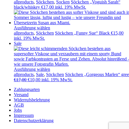
allproducts
,
Söckchen
,
Socken
Söckchen „Voguish Sarah“
black/whiskey
€
17,00
inkl. 19% MwSt.
Ausführung wählen
allproducts
,
Söckchen
Söckchen „Funny Sue“ Black
€
15,00
inkl. 19% MwSt.
Sale
Ausführung wählen
allproducts
,
Sale
,
Söckchen
Söckchen „Gorgeous Marlen“ gre
Ursprünglicher
Aktueller
€
17,00
€
10,00
inkl. 19% MwSt.
Preis
Preis
Zahlungsarten
war:
ist:
Versand
€17,00
€10,00.
Widerrufsbelehrung
AGB
Jobs
Impressum
Datenschutzerklärung