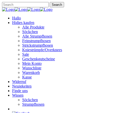
Hallo
Hidies kaufen
Alle Produkte
Söckchen
Alle Strumpfhosen
Feinstrumpfhosen
Strickstrumpfhosen
Kniestrümpfe/Overknees
Sale
Geschenkgutscheine
Mein Konto
Wunschliste
Warenkorb
Kasse
Widerruf
Neuigkeiten
Finde uns
Wissen
Söckchen
Strumpfhosen