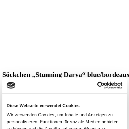
Söckchen „Stunning Darya“ blue/bordeau
€
17,00
inkl. MwSt.
zzgl.
Versandkosten
Diese Webseite verwendet Cookies
Socken
Leicht schimmernde Viskose
Wir verwenden Cookies, um Inhalte und Anzeigen zu
Mit Schachbrett-Muster und Logodesign
personalisieren, Funktionen für soziale Medien anbieten
VERSANDKOSTENFREI
zu können und die Zugriffe auf unsere Website zu