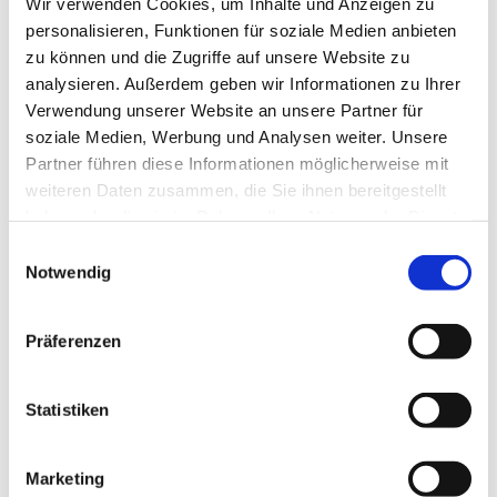
Wir verwenden Cookies, um Inhalte und Anzeigen zu
personalisieren, Funktionen für soziale Medien anbieten
Hallo
zu können und die Zugriffe auf unsere Website zu
Hidies kaufen
Alle Produkte
analysieren. Außerdem geben wir Informationen zu Ihrer
Söckchen
Verwendung unserer Website an unsere Partner für
Alle Strumpfhosen
soziale Medien, Werbung und Analysen weiter. Unsere
Feinstrumpfhosen
Strickstrumpfhosen
Partner führen diese Informationen möglicherweise mit
Kniestrümpfe/Overknees
weiteren Daten zusammen, die Sie ihnen bereitgestellt
Sale
haben oder die sie im Rahmen Ihrer Nutzung der Dienste
Geschenkgutscheine
Mein Konto
gesammelt haben.
Einwilligungsauswahl
Wunschliste
Notwendig
Warenkorb
Kasse
Widerruf
Neuigkeiten
Präferenzen
Finde uns
Wissen
Söckchen
Statistiken
Strumpfhosen
Marketing