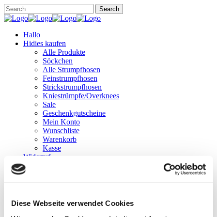
Hallo
Hidies kaufen
Alle Produkte
Söckchen
Alle Strumpfhosen
Feinstrumpfhosen
Strickstrumpfhosen
Kniestrümpfe/Overknees
Sale
Geschenkgutscheine
Mein Konto
Wunschliste
Warenkorb
Kasse
Widerruf
Neuigkeiten
Finde uns
Wissen
Söckchen
Strumpfhosen
Diese Webseite verwendet Cookies