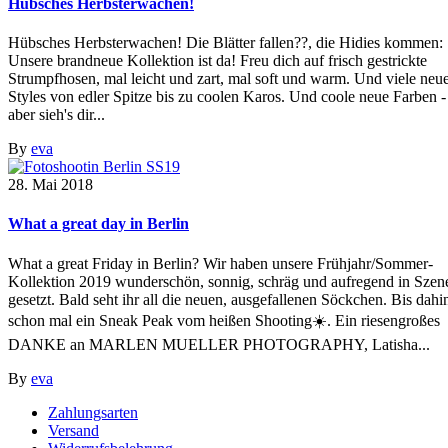
Hübsches Herbsterwachen!
Hübsches Herbsterwachen! Die Blätter fallen??, die Hidies kommen:
Unsere brandneue Kollektion ist da! Freu dich auf frisch gestrickte
Strumpfhosen, mal leicht und zart, mal soft und warm. Und viele neu
Styles von edler Spitze bis zu coolen Karos. Und coole neue Farben -
aber sieh's dir...
By
eva
28. Mai 2018
What a great day in Berlin
What a great Friday in Berlin? Wir haben unsere Frühjahr/Sommer-
Kollektion 2019 wunderschön, sonnig, schräg und aufregend in Szen
gesetzt. Bald seht ihr all die neuen, ausgefallenen Söckchen. Bis dahi
schon mal ein Sneak Peak vom heißen Shooting☀️. Ein riesengroßes
DANKE an MARLEN MUELLER PHOTOGRAPHY, Latisha...
By
eva
Zahlungsarten
Versand