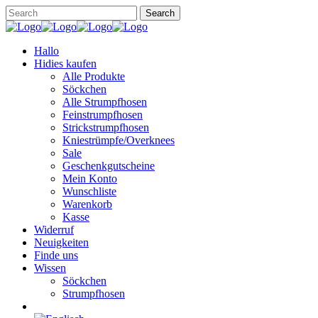
Hallo
Hidies kaufen
Alle Produkte
Söckchen
Alle Strumpfhosen
Feinstrumpfhosen
Strickstrumpfhosen
Kniestrümpfe/Overknees
Sale
Geschenkgutscheine
Mein Konto
Wunschliste
Warenkorb
Kasse
Widerruf
Neuigkeiten
Finde uns
Wissen
Söckchen
Strumpfhosen