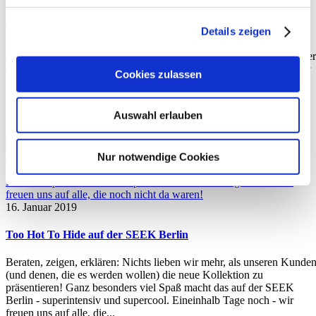
23. Januar 2019
Too Hot To Hide in der TextilWirtschaft
Details zeigen
Jede Menge Too Hot To Hide in der aktuellen TextilWirtschaft: Unse
Chefin verrät die wichtigsten Legwear-Trends für Herbst und Winter
Cookies zulassen
2019 - von Animal bis zu colourblockigen Kniestrümpfen. Inklusive
exklusivem Sneak-Peak auf AW 19/20: unsere tierisch heiße
Marvelous Joana. ?...
Auswahl erlauben
By
eva
Nur notwendige Cookies
16. Januar 2019
Too Hot To Hide auf der SEEK Berlin
Beraten, zeigen, erklären: Nichts lieben wir mehr, als unseren Kunde
(und denen, die es werden wollen) die neue Kollektion zu
präsentieren! Ganz besonders viel Spaß macht das auf der SEEK
Berlin - superintensiv und supercool. Eineinhalb Tage noch - wir
freuen uns auf alle, die...