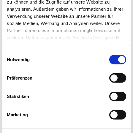
zu können und die Zugriffe auf unsere Website zu
analysieren. Außerdem geben wir Informationen zu Ihrer
Hallo
Hidies kaufen
Verwendung unserer Website an unsere Partner für
Alle Produkte
soziale Medien, Werbung und Analysen weiter. Unsere
Söckchen
Partner führen diese Informationen möglicherweise mit
Alle Strumpfhosen
Feinstrumpfhosen
weiteren Daten zusammen, die Sie ihnen bereitgestellt
Strickstrumpfhosen
haben oder die sie im Rahmen Ihrer Nutzung der Dienste
Kniestrümpfe/Overknees
gesammelt haben.
Sale
Einwilligungsauswahl
Geschenkgutscheine
Notwendig
Mein Konto
Wunschliste
Warenkorb
Präferenzen
Kasse
Widerruf
Neuigkeiten
Finde uns
Statistiken
Wissen
Söckchen
Strumpfhosen
Marketing