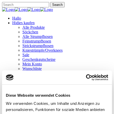
Hallo
Hidies kaufen
Alle Produkte
Söckchen
Alle Strumpfhosen
Feinstrumpfhosen
Strickstrumpfhosen
Kniestrümpfe/Overknees
Sale
Geschenkgutscheine
Mein Konto
Wunschliste
Warenkorb
Kasse
Widerruf
Neuigkeiten
Finde uns
Diese Webseite verwendet Cookies
Wissen
Söckchen
Wir verwenden Cookies, um Inhalte und Anzeigen zu
Strumpfhosen
personalisieren, Funktionen für soziale Medien anbieten