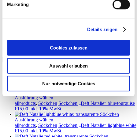
Deft Natalie
Marketing
Details zeigen
Cookies zulassen
Showing all 4 results
Auswahl erlauben
Ausführung wählen
allproducts
,
Söckchen
Söckchen „Deft Natalie orange/red
Nur notwendige Cookies
€
15,00
inkl. 19% MwSt.
Ausführung wählen
allproducts
,
Söckchen
Söckchen „Deft Natalie“ blue/tourquise
€
15,00
inkl. 19% MwSt.
Ausführung wählen
allproducts
,
Söckchen
Söckchen „Deft Natalie“ lightblue white
€
15,00
inkl. 19% MwSt.