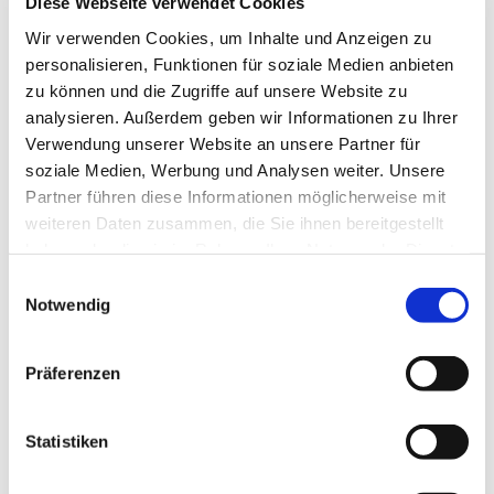
Diese Webseite verwendet Cookies
Wir verwenden Cookies, um Inhalte und Anzeigen zu
Hallo
Hidies kaufen
personalisieren, Funktionen für soziale Medien anbieten
Alle Produkte
zu können und die Zugriffe auf unsere Website zu
Söckchen
analysieren. Außerdem geben wir Informationen zu Ihrer
Alle Strumpfhosen
Feinstrumpfhosen
Verwendung unserer Website an unsere Partner für
Strickstrumpfhosen
soziale Medien, Werbung und Analysen weiter. Unsere
Kniestrümpfe/Overknees
Partner führen diese Informationen möglicherweise mit
Sale
Geschenkgutscheine
weiteren Daten zusammen, die Sie ihnen bereitgestellt
Mein Konto
haben oder die sie im Rahmen Ihrer Nutzung der Dienste
Wunschliste
gesammelt haben.
Warenkorb
Einwilligungsauswahl
Kasse
Notwendig
Widerruf
Neuigkeiten
Finde uns
Präferenzen
Wissen
Söckchen
Strumpfhosen
Statistiken