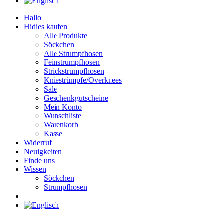
Hallo
Hidies kaufen
Alle Produkte
Söckchen
Alle Strumpfhosen
Feinstrumpfhosen
Strickstrumpfhosen
Kniestrümpfe/Overknees
Sale
Geschenkgutscheine
Mein Konto
Wunschliste
Warenkorb
Kasse
Widerruf
Neuigkeiten
Finde uns
Wissen
Söckchen
Strumpfhosen