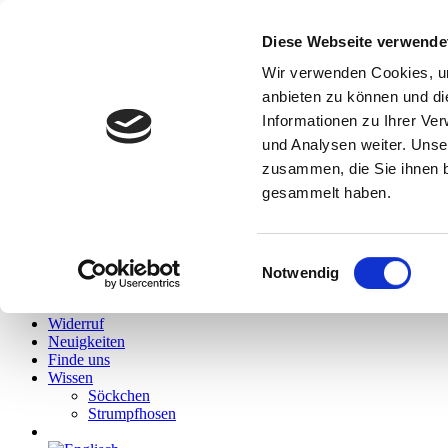
Diese Webseite verwende
Hallo
Wir verwenden Cookies, um
Hidies kaufen
anbieten zu können und di
Alle Produkte
Informationen zu Ihrer Ve
Söckchen
Alle Strumpfhosen
und Analysen weiter. Unse
Feinstrumpfhosen
zusammen, die Sie ihnen b
Strickstrumpfhosen
gesammelt haben.
Kniestrümpfe/Overknees
Sale
Geschenkgutscheine
Mein Konto
Einwilligungsauswahl
Wunschliste
Notwendig
Warenkorb
Kasse
Widerruf
Neuigkeiten
Finde uns
Wissen
Söckchen
Strumpfhosen