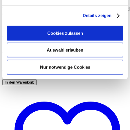
Welche Größe du brauchst? Egal wie groß oder klein deine Füße sind
One-size passt dir auf alle Fälle.
Details zeigen
Material und Waschanleitung
Cookies zulassen
90% Polyamid, 10% Polyester
30°C Schonwaschgang, nicht trocknergeeignet, nicht bügeln, nicht
Auswahl erlauben
chem. reinigen, nicht bleichen.
Nur notwendige Cookies
Vorrätig
In den Warenkorb