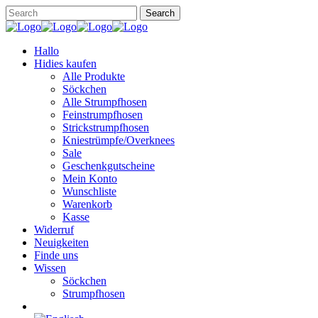
Hallo
Hidies kaufen
Alle Produkte
Söckchen
Alle Strumpfhosen
Feinstrumpfhosen
Strickstrumpfhosen
Kniestrümpfe/Overknees
Sale
Geschenkgutscheine
Mein Konto
Wunschliste
Warenkorb
Kasse
Widerruf
Neuigkeiten
Finde uns
Wissen
Söckchen
Strumpfhosen