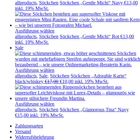
allproducts
,
Söckchen
Söckchen „Gentle Michi“ Navy
€
13,00
inkl. 19% MwSt.
Ausführung wählen
allproducts
,
Söckchen
Söckchen „Gentle Michi“ Rot
€
13,00
inkl. 19% MwSt.
Sale
Ausführung wählen
allproducts
,
Sale
,
Söckchen
Söckchen „Adorable Karin“
Ursprünglicher
Aktueller
black/whiskey
€
17,00
€
10,00
inkl. 19% MwSt.
Preis
Preis
war:
ist:
€17,00
€10,00.
Ausführung wählen
allproducts
,
Söckchen
Söckchen „Glamorous Tina“ Navy
€
15,00
inkl. 19% MwSt.
Zahlungsarten
Versand
Widerrufsbelehrung