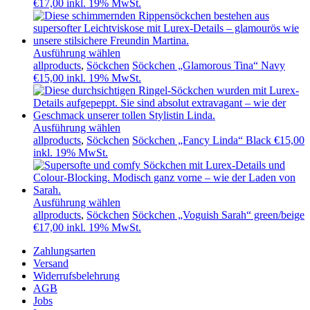
€
17,00
inkl. 19% MwSt.
Ausführung wählen
allproducts
,
Söckchen
Söckchen „Glamorous Tina“ Navy
€
15,00
inkl. 19% MwSt.
Ausführung wählen
allproducts
,
Söckchen
Söckchen „Fancy Linda“ Black
€
15,00
inkl. 19% MwSt.
Ausführung wählen
allproducts
,
Söckchen
Söckchen „Voguish Sarah“ green/beige
€
17,00
inkl. 19% MwSt.
Zahlungsarten
Versand
Widerrufsbelehrung
AGB
Jobs