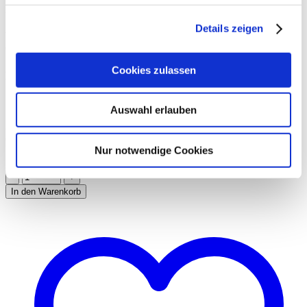
Infos zu Größe und Passform
Details zeigen
Welche Größe du brauchst? Kommt auf deine Füße an: Die eine
Größe geht von 36 bis 38, die andere von 39 bis 41.
Cookies zulassen
Material und Waschanleitung
76% Polyamid, 21% Viskose, 3% Elasthan
Auswahl erlauben
30°C Schonwaschgang, nicht trocknergeeignet, nicht bügeln, nicht
chem. reinigen, nicht bleichen.
Nur notwendige Cookies
Größe
Löschen
In den Warenkorb