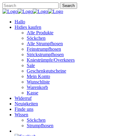
Hallo
Hidies kaufen
Alle Produkte
Söckchen
Alle Strumpfhosen
Feinstrumpfhosen
Strickstrumpfhosen
Kniestrümpfe/Overknees
Sale
Geschenkgutscheine
Mein Konto
Wunschliste
Warenkorb
Kasse
Widerruf
Neuigkeiten
Finde uns
Wissen
Söckchen
Strumpfhosen