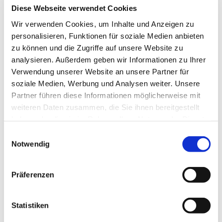
Diese Webseite verwendet Cookies
Hallo
Wir verwenden Cookies, um Inhalte und Anzeigen zu
Hidies kaufen
Alle Produkte
personalisieren, Funktionen für soziale Medien anbieten
Söckchen
zu können und die Zugriffe auf unsere Website zu
Alle Strumpfhosen
analysieren. Außerdem geben wir Informationen zu Ihrer
Feinstrumpfhosen
Strickstrumpfhosen
Verwendung unserer Website an unsere Partner für
Kniestrümpfe/Overknees
soziale Medien, Werbung und Analysen weiter. Unsere
Sale
Partner führen diese Informationen möglicherweise mit
Geschenkgutscheine
Mein Konto
weiteren Daten zusammen, die Sie ihnen bereitgestellt
Wunschliste
haben oder die sie im Rahmen Ihrer Nutzung der Dienste
Warenkorb
gesammelt haben.
Kasse
Einwilligungsauswahl
Widerruf
Notwendig
Neuigkeiten
Finde uns
Wissen
Präferenzen
Söckchen
Strumpfhosen
Statistiken