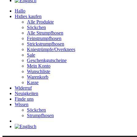
Hallo
Hidies kaufen
Alle Produkte
Söckchen
Alle Strumpfhosen
Feinstrumpfhosen
Strickstrumpfhosen
Kniestrümpfe/Overknees
Sale
Geschenkgutscheine
Mein Konto
Wunschliste
Warenkorb
Kasse
Widerruf
Neuigkeiten
Finde uns
Wissen
Söckchen
Strumpfhosen