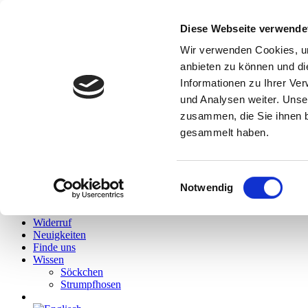
Diese Webseite verwende
Hallo
Wir verwenden Cookies, um
Hidies kaufen
anbieten zu können und di
Alle Produkte
Informationen zu Ihrer Ve
Söckchen
Alle Strumpfhosen
und Analysen weiter. Unse
Feinstrumpfhosen
zusammen, die Sie ihnen b
Strickstrumpfhosen
gesammelt haben.
Kniestrümpfe/Overknees
Sale
Geschenkgutscheine
Mein Konto
Einwilligungsauswahl
Wunschliste
Notwendig
Warenkorb
Kasse
Widerruf
Neuigkeiten
Finde uns
Wissen
Söckchen
Strumpfhosen