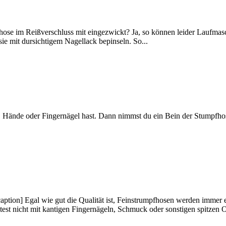
hose im Reißverschluss mit eingezwickt? Ja, so können leider Laufmasc
 sie mit dursichtigem Nagellack bepinseln. So...
en, Hände oder Fingernägel hast. Dann nimmst du ein Bein der Stumpfhose
ption] Egal wie gut die Qualität ist, Feinstrumpfhosen werden immer 
test nicht mit kantigen Fingernägeln, Schmuck oder sonstigen spitzen O