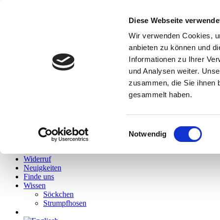
Diese Webseite verwende
Hallo
Wir verwenden Cookies, um
Hidies kaufen
anbieten zu können und di
Alle Produkte
Informationen zu Ihrer Ve
Söckchen
Alle Strumpfhosen
und Analysen weiter. Unse
Feinstrumpfhosen
zusammen, die Sie ihnen b
Strickstrumpfhosen
gesammelt haben.
Kniestrümpfe/Overknees
Sale
Geschenkgutscheine
Mein Konto
Einwilligungsauswahl
Wunschliste
Notwendig
Warenkorb
Kasse
Widerruf
Neuigkeiten
Finde uns
Wissen
Söckchen
Strumpfhosen