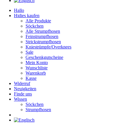
Hallo
Hidies kaufen
Alle Produkte
Söckchen
Alle Strumpfhosen
Feinstrumpfhosen
Strickstrumpfhosen
Kniestrümpfe/Overknees
Sale
Geschenkgutscheine
Mein Konto
Wunschliste
Warenkorb
Kasse
Widerruf
Neuigkeiten
Finde uns
Wissen
Söckchen
Strumpfhosen