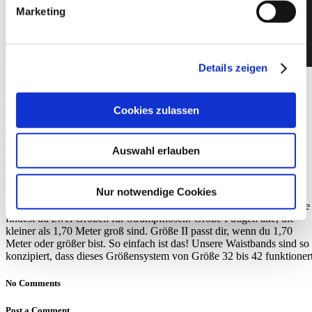
Welche Strumpfhosengröße
Marketing
habe ich?
Details zeigen
25. April 2019
By
eva
Welche Strumpfhosengröße habe ich?
Cookies zulassen
Auswahl erlauben
Genau diese Frage haben wir uns früher auch sehr oft gestellt – und
deshalb ein eigenes Größensystem entwickelt, das viel besser zu
Strumpfhosen passt als die klassischen Konfektionsgrößen. Für die
Nur notwendige Cookies
richtige Passform von Strumpfhosen ist nämlich vor allem die
Beinlänge entscheidend, nicht der Hüftumfang. Bei Too Hot To Hide
findest du zwei Größen für Strumpfhosen: Größe I tragen alle, die
kleiner als 1,70 Meter groß sind. Größe II passt dir, wenn du 1,70
Meter oder größer bist. So einfach ist das! Unsere Waistbands sind so
konzipiert, dass dieses Größensystem von Größe 32 bis 42 funktionert
No Comments
Post a Comment