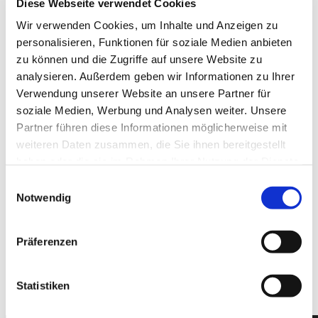
Diese Webseite verwendet Cookies
Wir verwenden Cookies, um Inhalte und Anzeigen zu
Hallo
Hidies kaufen
personalisieren, Funktionen für soziale Medien anbieten
Alle Produkte
zu können und die Zugriffe auf unsere Website zu
Söckchen
analysieren. Außerdem geben wir Informationen zu Ihrer
Alle Strumpfhosen
Feinstrumpfhosen
Verwendung unserer Website an unsere Partner für
Strickstrumpfhosen
soziale Medien, Werbung und Analysen weiter. Unsere
Kniestrümpfe/Overknees
Partner führen diese Informationen möglicherweise mit
Sale
Geschenkgutscheine
weiteren Daten zusammen, die Sie ihnen bereitgestellt
Mein Konto
haben oder die sie im Rahmen Ihrer Nutzung der Dienste
Wunschliste
gesammelt haben.
Warenkorb
Einwilligungsauswahl
Kasse
Notwendig
Widerruf
Neuigkeiten
Finde uns
Präferenzen
Wissen
Söckchen
Strumpfhosen
Statistiken