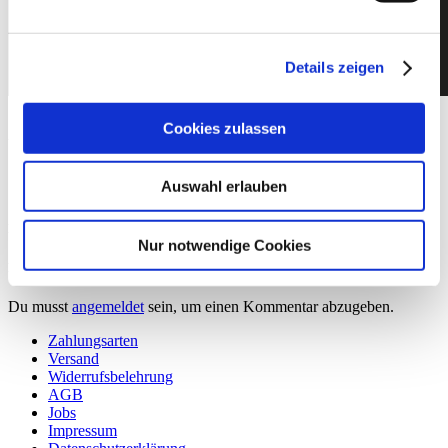
Unsere Bloomy Anna im FOGS
Magazin
Details zeigen
15. März 2018
By
eva
Cookies zulassen
Unsere Bloomy Anna im FOGS Magazin
Auswahl erlauben
No Comments
Nur notwendige Cookies
Post a Comment
Du musst
angemeldet
sein, um einen Kommentar abzugeben.
Zahlungsarten
Versand
Widerrufsbelehrung
AGB
Jobs
Impressum