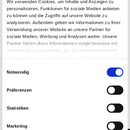
Wir verwenden Cookies, um Inhalte und Anzeigen zu
personalisieren, Funktionen für soziale Medien anbieten
Hallo
zu können und die Zugriffe auf unsere Website zu
Hidies kaufen
Alle Produkte
analysieren. Außerdem geben wir Informationen zu Ihrer
Söckchen
Verwendung unserer Website an unsere Partner für
Alle Strumpfhosen
soziale Medien, Werbung und Analysen weiter. Unsere
Feinstrumpfhosen
Strickstrumpfhosen
Partner führen diese Informationen möglicherweise mit
Kniestrümpfe/Overknees
weiteren Daten zusammen, die Sie ihnen bereitgestellt
Sale
haben oder die sie im Rahmen Ihrer Nutzung der Dienste
Geschenkgutscheine
Mein Konto
gesammelt haben.
Einwilligungsauswahl
Wunschliste
Notwendig
Warenkorb
Kasse
Widerruf
Neuigkeiten
Präferenzen
Finde uns
Wissen
Söckchen
Statistiken
Strumpfhosen
Marketing