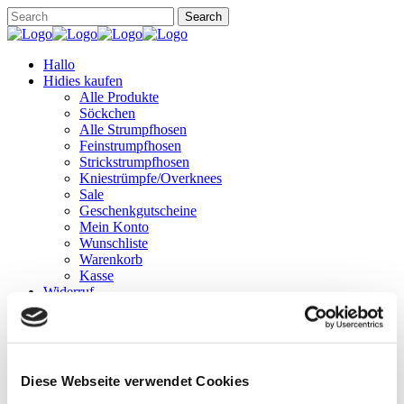
Hallo
Hidies kaufen
Alle Produkte
Söckchen
Alle Strumpfhosen
Feinstrumpfhosen
Strickstrumpfhosen
Kniestrümpfe/Overknees
Sale
Geschenkgutscheine
Mein Konto
Wunschliste
Warenkorb
Kasse
Widerruf
Neuigkeiten
Finde uns
Wissen
Söckchen
Strumpfhosen
Diese Webseite verwendet Cookies