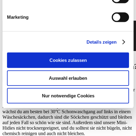
Strumpfhosen
Marketing
Wie werden Socken am besten
Gewaschen?
Details zeigen
29. April 2019
By
eva
Cookies zulassen
Wie werden Socken am besten Gewaschen
Auswahl erlauben
Da sich die Söckchen und Socken von Too Hot To Hide wegen ihrer
Materialien und Muster stark von herkömmlichen Socken
Nur notwendige Cookies
unterscheiden, solltest du beim Waschen darauf achten, dass du sie
nicht einfach bei hohen Temperaturen wäschst. Unsere Söckchen
wächst du am besten bei 30°C Schonwaschgang auf links in einem
Wäschesäckchen, dadurch sind die Söckchen geschützt und bleiben
auf jeden Fall so schön wie sie sind. Außerdem sind unsere Mini-
Hidies nicht trocknergeeignet, und du solltest sie nicht bügeln, nicht
chemisch reinigen und auch nicht bleichen.