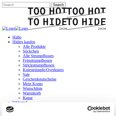
Hallo
Hidies kaufen
Alle Produkte
Söckchen
Alle Strumpfhosen
Feinstrumpfhosen
Strickstrumpfhosen
Kniestrümpfe/Overknees
Sale
Geschenkgutscheine
Mein Konto
Wunschliste
Warenkorb
Kasse
Widerruf
Neuigkeiten
Finde uns