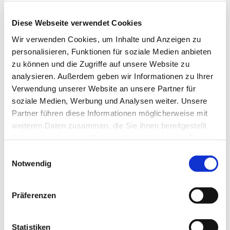
Wissen
Söckchen
Strumpfhosen
Diese Webseite verwendet Cookies
Wir verwenden Cookies, um Inhalte und Anzeigen zu
personalisieren, Funktionen für soziale Medien anbieten
Hallo
zu können und die Zugriffe auf unsere Website zu
Hidies kaufen
Alle Produkte
analysieren. Außerdem geben wir Informationen zu Ihrer
Söckchen
Verwendung unserer Website an unsere Partner für
Alle Strumpfhosen
soziale Medien, Werbung und Analysen weiter. Unsere
Feinstrumpfhosen
Strickstrumpfhosen
Partner führen diese Informationen möglicherweise mit
Kniestrümpfe/Overknees
weiteren Daten zusammen, die Sie ihnen bereitgestellt
Sale
haben oder die sie im Rahmen Ihrer Nutzung der Dienste
Geschenkgutscheine
Mein Konto
gesammelt haben.
Einwilligungsauswahl
Wunschliste
Notwendig
Warenkorb
Kasse
Widerruf
Neuigkeiten
Präferenzen
Finde uns
Wissen
Söckchen
Statistiken