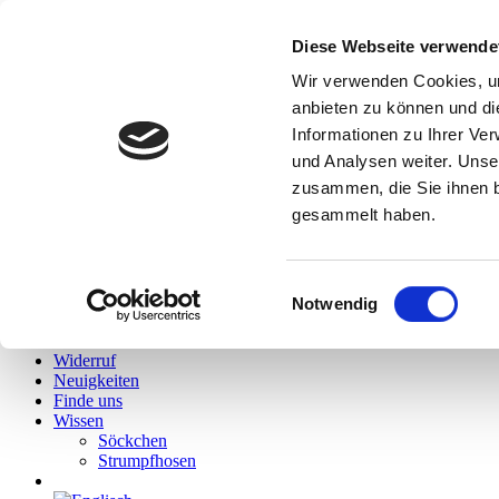
Diese Webseite verwende
Hallo
Wir verwenden Cookies, um
Hidies kaufen
anbieten zu können und di
Alle Produkte
Informationen zu Ihrer Ve
Söckchen
Alle Strumpfhosen
und Analysen weiter. Unse
Feinstrumpfhosen
zusammen, die Sie ihnen b
Strickstrumpfhosen
gesammelt haben.
Kniestrümpfe/Overknees
Sale
Geschenkgutscheine
Mein Konto
Einwilligungsauswahl
Wunschliste
Notwendig
Warenkorb
Kasse
Widerruf
Neuigkeiten
Finde uns
Wissen
Söckchen
Strumpfhosen