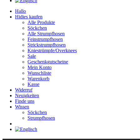
Hallo
Hidies kaufen
Alle Produkte
Söckchen
Alle Strumpfhosen
Feinstrumpfhosen
Strickstrumpfhosen
Kniestrümpfe/Overknees
Sale
Geschenkgutscheine
Mein Konto
Wunschliste
Warenkorb
Kasse
Widerruf
Neuigkeiten
Finde uns
Wissen
Söckchen
Strumpfhosen